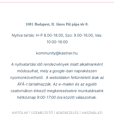
1081 Budapest, II. János Pál pápa tér 8.
Nyitva tartás: H-P 8.00-18.00, Szo: 9.00-16.00, Vas:
10:00-16:00
kommunity@kastner.hu
A nyitvatartási idő rendezvények miatt alkalmanként
módosulhat, mely a google-ban naprakészen
nyomonkövethető.
A weboldalon feltüntetett árak az
ÁFÁ-t tartalmazzák.
Az e-mailen és az egyéb
csatornákon érkező megkeresésekre munkatársaink
hétköznap 9:00-17:00 óra között válaszolnak.
NYITÓLAP
|
ÜZEMELTETŐ
|
ADATKEZELÉS
|
HASZNÁLATI