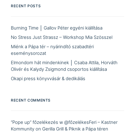
RECENT POSTS
Burning Time │ Gallov Péter egyéni kiállítása
No Stress Just Strassz – Workshop Mia Szösszel
Miénk a Pápa tér – nyárindító szabadtéri
eseménysorozat
Elmondom hát mindenkinek │ Csaba Attila, Horváth
Olivér és Kalydy Zsigmond csoportos kiállítása
Okapi press könyvvásár & dedikálás
RECENT COMMENTS
“Pope up” főzelékezés w @főzelékesFeri – Kastner
Kommunity
on
Gerilla Grill & Piknik a Pápa téren