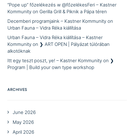
“Pope up” főzelékezés w @főzelékesFeri – Kastner
Kommunity
on
Gerilla Grill & Piknik a Pápa téren
Decemberi programjaink – Kastner Kommunity
on
Urban Fauna – Vidra Réka kiállítása
Urban Fauna – Vidra Réka kiállítása – Kastner
Kommunity
on
❯ ART OPEN | Pályázat túlórában
alkotóknak
Itt egy teszt poszt, ye! – Kastner Kommunity
on
❯
Program | Build your own type workshop
ARCHIVES
June 2026
May 2026
April 2026