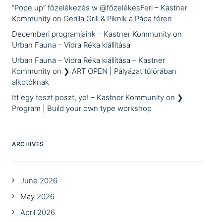
“Pope up” főzelékezés w @főzelékesFeri – Kastner
Kommunity
on
Gerilla Grill & Piknik a Pápa téren
Decemberi programjaink – Kastner Kommunity
on
Urban Fauna – Vidra Réka kiállítása
Urban Fauna – Vidra Réka kiállítása – Kastner
Kommunity
on
❯ ART OPEN | Pályázat túlórában
alkotóknak
Itt egy teszt poszt, ye! – Kastner Kommunity
on
❯
Program | Build your own type workshop
ARCHIVES
June 2026
May 2026
April 2026