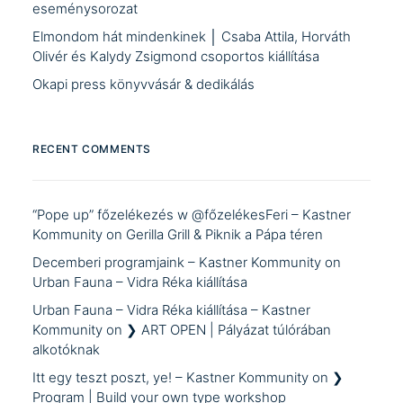
eseménysorozat
Elmondom hát mindenkinek │ Csaba Attila, Horváth
Olivér és Kalydy Zsigmond csoportos kiállítása
Okapi press könyvvásár & dedikálás
RECENT COMMENTS
“Pope up” főzelékezés w @főzelékesFeri – Kastner
Kommunity
on
Gerilla Grill & Piknik a Pápa téren
Decemberi programjaink – Kastner Kommunity
on
Urban Fauna – Vidra Réka kiállítása
Urban Fauna – Vidra Réka kiállítása – Kastner
Kommunity
on
❯ ART OPEN | Pályázat túlórában
alkotóknak
Itt egy teszt poszt, ye! – Kastner Kommunity
on
❯
Program | Build your own type workshop