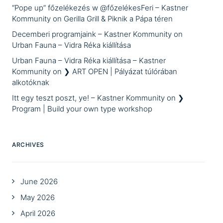
“Pope up” főzelékezés w @főzelékesFeri – Kastner
Kommunity
on
Gerilla Grill & Piknik a Pápa téren
Decemberi programjaink – Kastner Kommunity
on
Urban Fauna – Vidra Réka kiállítása
Urban Fauna – Vidra Réka kiállítása – Kastner
Kommunity
on
❯ ART OPEN | Pályázat túlórában
alkotóknak
Itt egy teszt poszt, ye! – Kastner Kommunity
on
❯
Program | Build your own type workshop
ARCHIVES
June 2026
May 2026
April 2026