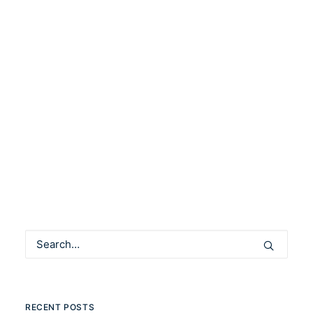
RÉMBÓ - Klement Csaba
kiállítása a Kommunityben
by Community Manager
RECENT POSTS