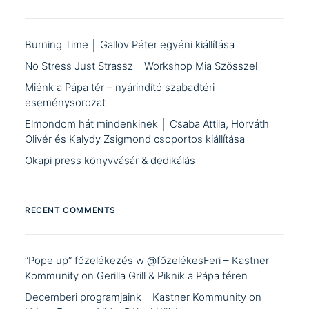
Burning Time │ Gallov Péter egyéni kiállítása
No Stress Just Strassz – Workshop Mia Szösszel
Miénk a Pápa tér – nyárindító szabadtéri
eseménysorozat
Elmondom hát mindenkinek │ Csaba Attila, Horváth
Olivér és Kalydy Zsigmond csoportos kiállítása
Okapi press könyvvásár & dedikálás
RECENT COMMENTS
“Pope up” főzelékezés w @főzelékesFeri – Kastner
Kommunity
on
Gerilla Grill & Piknik a Pápa téren
Decemberi programjaink – Kastner Kommunity
on