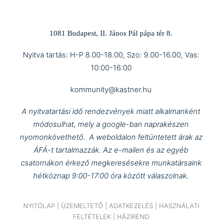
1081 Budapest, II. János Pál pápa tér 8.
Nyitva tartás: H-P 8.00-18.00, Szo: 9.00-16.00, Vas:
10:00-16:00
kommunity@kastner.hu
A nyitvatartási idő rendezvények miatt alkalmanként
módosulhat, mely a google-ban naprakészen
nyomonkövethető.
A weboldalon feltüntetett árak az
ÁFÁ-t tartalmazzák.
Az e-mailen és az egyéb
csatornákon érkező megkeresésekre munkatársaink
hétköznap 9:00-17:00 óra között válaszolnak.
NYITÓLAP
|
ÜZEMELTETŐ
|
ADATKEZELÉS
|
HASZNÁLATI
FELTÉTELEK
|
HÁZIREND