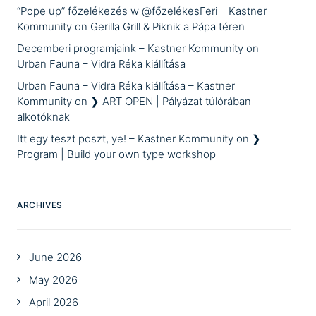
“Pope up” főzelékezés w @főzelékesFeri – Kastner
Kommunity
on
Gerilla Grill & Piknik a Pápa téren
Decemberi programjaink – Kastner Kommunity
on
Urban Fauna – Vidra Réka kiállítása
Urban Fauna – Vidra Réka kiállítása – Kastner
Kommunity
on
❯ ART OPEN | Pályázat túlórában
alkotóknak
Itt egy teszt poszt, ye! – Kastner Kommunity
on
❯
Program | Build your own type workshop
ARCHIVES
June 2026
May 2026
April 2026