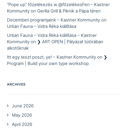
“Pope up” főzelékezés w @főzelékesFeri – Kastner
Kommunity
on
Gerilla Grill & Piknik a Pápa téren
Decemberi programjaink – Kastner Kommunity
on
Urban Fauna – Vidra Réka kiállítása
Urban Fauna – Vidra Réka kiállítása – Kastner
Kommunity
on
❯ ART OPEN | Pályázat túlórában
alkotóknak
Itt egy teszt poszt, ye! – Kastner Kommunity
on
❯
Program | Build your own type workshop
ARCHIVES
June 2026
May 2026
April 2026