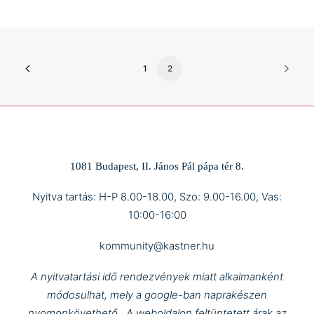
1
2
1081 Budapest, II. János Pál pápa tér 8.
Nyitva tartás: H-P 8.00-18.00, Szo: 9.00-16.00, Vas:
10:00-16:00
kommunity@kastner.hu
A nyitvatartási idő rendezvények miatt alkalmanként
módosulhat, mely a google-ban naprakészen
nyomonkövethető.
A weboldalon feltüntetett árak az